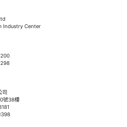
Ltd
h Industry Center
200
298
公司
0號38樓
181
398