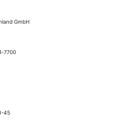
schland GmbH
-7700
8-45