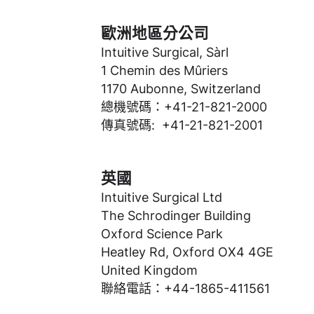
歐洲地區分公司
Intuitive Surgical, Sàrl
1 Chemin des Mûriers
1170 Aubonne, Switzerland
總機號碼：+41-21-821-2000
傳真號碼: +41-21-821-2001
英國
Intuitive Surgical Ltd
The Schrodinger Building
Oxford Science Park
Heatley Rd, Oxford OX4 4GE
United Kingdom
聯絡電話：+44-1865-411561