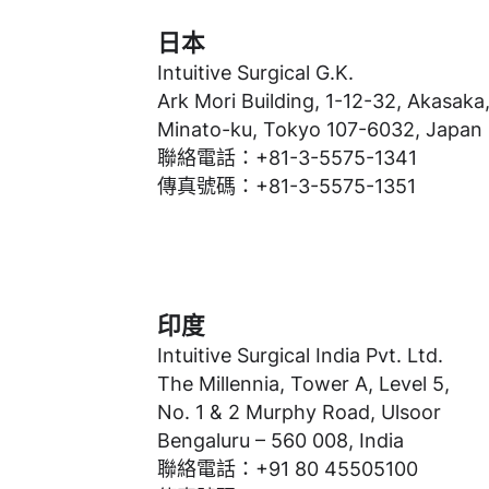
日本
Intuitive Surgical G.K.
Ark Mori Building, 1-12-32, Akasaka
Minato-ku, Tokyo 107-6032, Japan
聯絡電話：+81-3-5575-1341
傳真號碼：+81-3-5575-1351
印度
Intuitive Surgical India Pvt. Ltd.
The Millennia, Tower A, Level 5,
No. 1 & 2 Murphy Road, Ulsoor
Bengaluru – 560 008, India
聯絡電話：+91 80 45505100