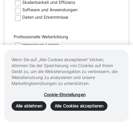
Skalierbarkeit und Effizienz
Software und Anwendungen
Daten und Erkenntnisse
Professionelle Weiterbildung
Immersives Lernen
Peer-to-Peer Austausch
Wenn Sie auf „Alle Cookies akzeptieren“ klicken,
Objektive Leistungsdaten
stimmen Sie der Speicherung von Cookies auf Ihrem
Zusammenarbeit mit akademischen Zentren und
Fachgesellschaften
Gerät zu, um die Websitenavigation zu verbessern, die
Websitenutzung zu analysieren und unsere
Marketingbemühungen zu unterstützen.
Programmoptimierung
Cookie-Einstellungen
Systemzugang ermöglichen
Workflow- und Wachstumsimplementierung
Alle ablehnen
Alle Cookies akzeptieren
Systemzuverlässigkeit auf höchstem Niveau
Analyse der Programm-Performance