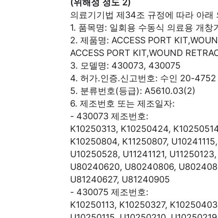
(위해성 정도 2)
의료기기법 제34조 규정에 따라 아래
1. 품목명: 일회용 수동식 의료용 개창
2. 제품명: ACCESS PORT KIT,WOUN
ACCESS PORT KIT,WOUND RETRAC
3. 모델명: 430073, 430075
4. 허가․인증․신고번호: 수인 20-4752
5. 분류번호(등급): A5610.03(2)
6. 제조번호 또는 제조일자:
- 430073 제조번호:
K10250313, K10250424, K10250514
K10250804, K11250807, U10241115
U10250528, U11241121, U11250123
U80240620, U80240806, U8024081
U81240627, U81240905
- 430075 제조번호:
K10250113, K10250327, K10250403,
U10250115, U10250210, U10250219