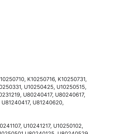
10250710, K10250716, K10250731,
10250331, U10250425, U10250515,
0231219, U80240417, U80240617,
 U81240417, U81240620,
0241107, U10241217, U10250102,
U10250501 U80240125, U80240529,