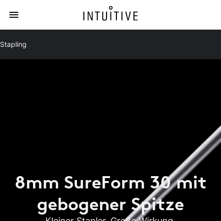
Stapling
8mm SureForm 30 mit
gebogener Spitze
Kleiner Stapler. Große Wirkung.