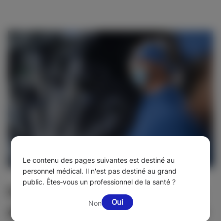
Le contenu des pages suivantes est destiné au
personnel médical. Il n'est pas destiné au grand
public. Êtes‑vous un professionnel de la santé ?
Comment les évaluations
Oui
Non
des technologies de santé