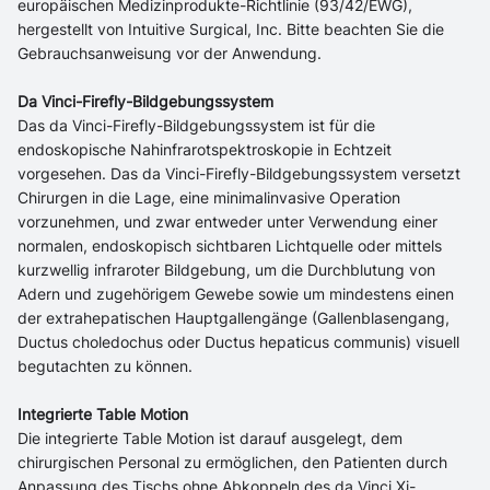
europäischen Medizinprodukte-Richtlinie (93/42/EWG),
hergestellt von Intuitive Surgical, Inc. Bitte beachten Sie die
Gebrauchsanweisung vor der Anwendung.
Da Vinci-Firefly-Bildgebungssystem
Das da Vinci-Firefly-Bildgebungssystem ist für die
endoskopische Nahinfrarotspektroskopie in Echtzeit
vorgesehen. Das da Vinci-Firefly-Bildgebungssystem versetzt
Chirurgen in die Lage, eine minimalinvasive Operation
vorzunehmen, und zwar entweder unter Verwendung einer
normalen, endoskopisch sichtbaren Lichtquelle oder mittels
kurzwellig infraroter Bildgebung, um die Durchblutung von
Adern und zugehörigem Gewebe sowie um mindestens einen
der extrahepatischen Hauptgallengänge (Gallenblasengang,
Ductus choledochus oder Ductus hepaticus communis) visuell
begutachten zu können.
Integrierte Table Motion
Die integrierte Table Motion ist darauf ausgelegt, dem
chirurgischen Personal zu ermöglichen, den Patienten durch
Anpassung des Tischs ohne Abkoppeln des da Vinci Xi-