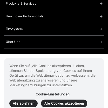
Produkte & Services
Healthcare Professionals
Ökosystem
Über Uns
Cookies
Impressum
Wenn Sie auf „Alle Cookies akzeptieren“ klicken,
Datenschutzbestimmungen
stimmen Sie der Speicherung von Cookies auf Ihrem
Nutzungsbedingungen
Gerät zu, um die Websitenavigation zu verbessern, die
Websitenutzung zu analysieren und unsere
Marketingbemühungen zu unterstützen.
© 2026 Intuitive Surgical Operations, Inc. Alle Rechte vorbehalten.
Cookie-Einstellungen
Produkt- und Markennamen/Logos, einschließlich Intuitive, da
Vinci und Ion, sind Marken oder eingetragene Marken von
Alle ablehnen
Alle Cookies akzeptieren
Intuitive Surgical oder deren jeweiligen Eigentümer. Weitere