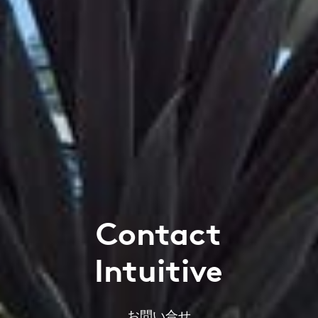
Contact
Intuitive
お問い合せ