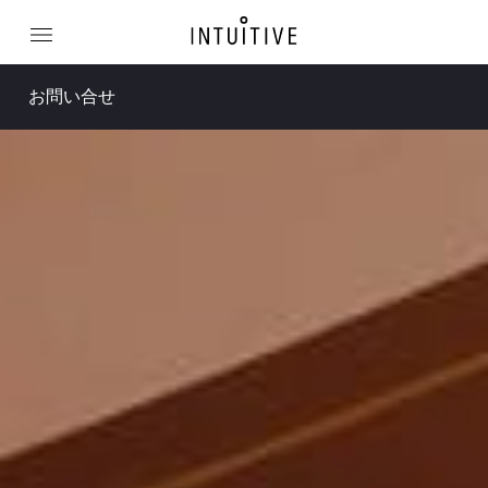
お問い合せ