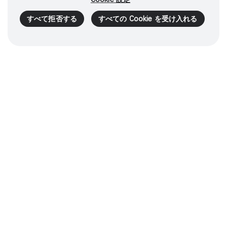
すべて拒否する
すべての Cookie を受け入れる
Continuous innovation
Da Vinciのプラットフォームは21年以上にわた
り、手術室における新たな可能性を切り開き、低
侵襲手術の分野に変化をもたらしてきました。ま