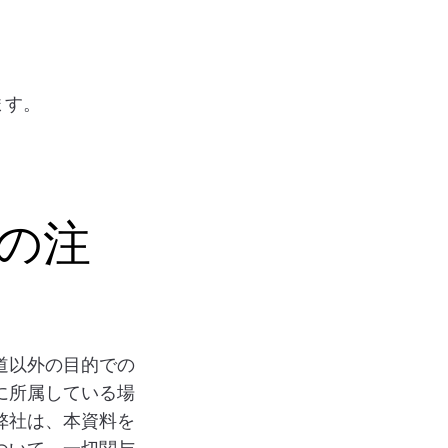
ます。
の注
道以外の目的での
に所属している場
弊社は、本資料を