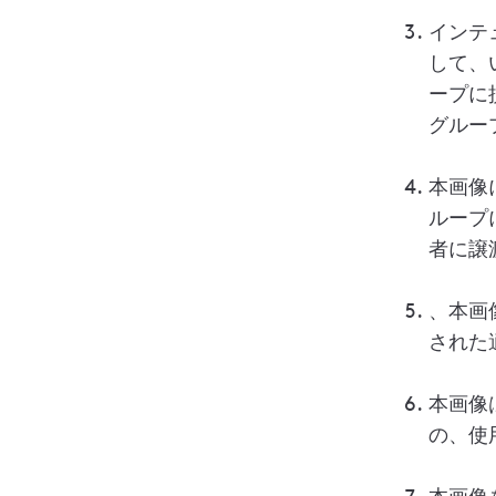
インテ
して、
ープに
グルー
本画像
ループ
者に譲
、本画
された
本画像
の、使