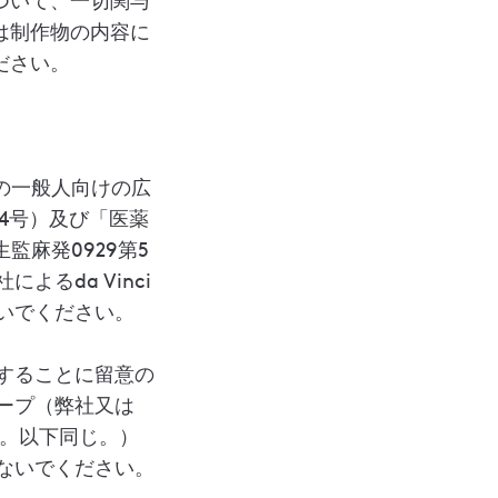
ついて、一切関与
は制作物の内容に
ださい。
ての一般人向けの広
第4号）及び「医薬
監麻発0929第5
るda Vinci
いでください。
することに留意の
ープ（弊社又は
います。以下同じ。）
ないでください。