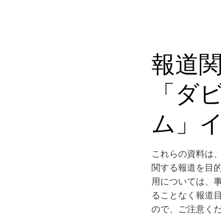
報道
「ダ
ム」
これらの資料は
関する報道を目
用については、
ることなく報道
ので、ご注意く