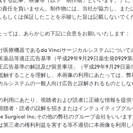
成する記事、映像等（以下「制作物」といいます。）に
の責任を負いません。制作物には、当社が協力し、また
しもしくは保証したことを示唆した旨は記載しないでく
たっては、あらかじめ下記に合意をお願いいたします：
け医療機器であるda Vinciサージカルシステムについ
医薬品等適正広告基準（平成29年9月29日薬生発0929
正広告基準の解説及び留意事項」（平成29年9月29日薬生
抵触することを理解し、本画像の利用にあたっては、弊社によ
カルシステムの一般人向け広告と誤解されるものとしな
の利用にあたり、視聴者および読者に正確な情報を提供
視聴者・読者の誤解を招きまたはインテュイティブグル
itive Surgical Inc.その他の弊社のグループ会社をい
は第三者の権利利益を害する等不適切に本画像を利用し