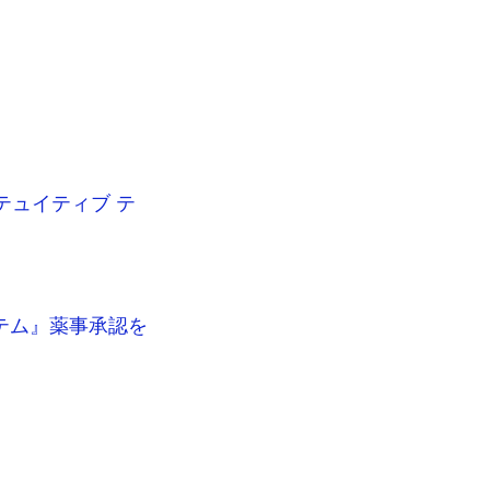
テュイティブ テ
テム』薬事承認を