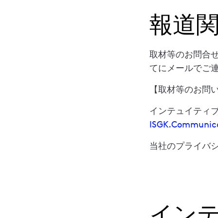
報道
取材等のお問合
てにメールでご
【取材等のお問
インテュイティ
ISGK.Communic
当社のプライバ
イン