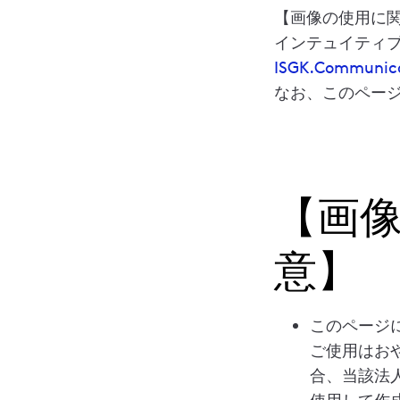
【画像の使用に
インテュイティ
ISGK.Communic
なお、このペー
【画
意】
このページ
ご使用はお
合、当該法